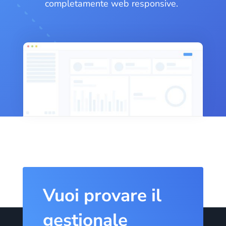
completamente web responsive.
Vuoi provare il
gestionale