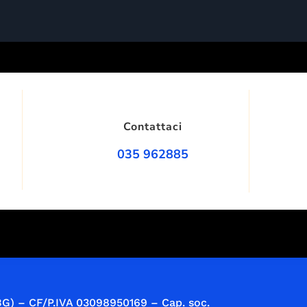
Contattaci
035 962885
BG)
– CF/P.IVA 03098950169 – Cap. soc.