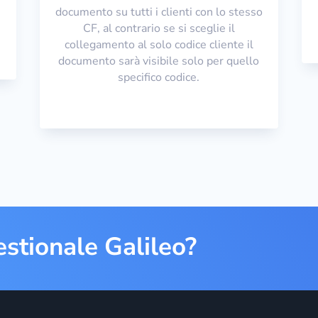
documento su tutti i clienti con lo stesso
CF, al contrario se si sceglie il
collegamento al solo codice cliente il
documento sarà visibile solo per quello
specifico codice.
estionale Galileo?