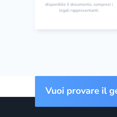
disponibile il documento, compresi i
legali rappresentanti.
Vuoi provare il g